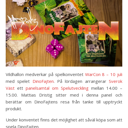
Vildhallon medverkar på spelkonventet
WarCon 8 – 10 juli
med spelet
DinoFajten
. På lördagen arrangerar
Sverok
Väst
ett
panelsamtal om Spelutveckling
mellan 14.00 –
15.00. Mattias Dristig sitter med i denna panel och
berättar om DinoFajtens resa från tanke till upptryckt
produkt.
Under konventet finns det möjlighet att såväl köpa som att
spela DinoFajten.