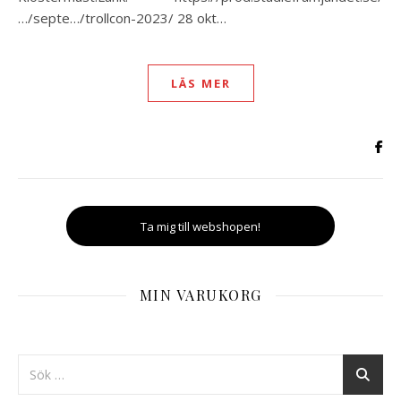
…/septe…/trollcon-2023/ 28 okt…
LÄS MER
Ta mig till webshopen!
MIN VARUKORG