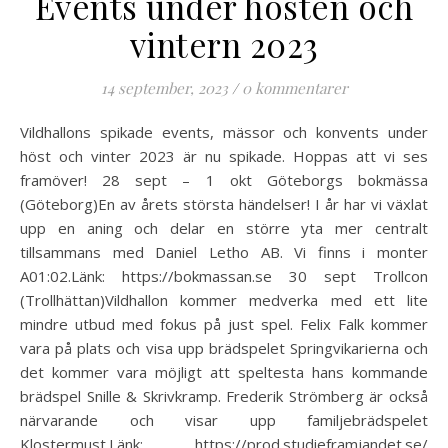
Events under hösten och
vintern 2023
14 september, 2023
/
0 kommentarer
Vildhallons spikade events, mässor och konvents under
höst och vinter 2023 är nu spikade. Hoppas att vi ses
framöver! 28 sept – 1 okt Göteborgs bokmässa
(Göteborg)En av årets största händelser! I år har vi växlat
upp en aning och delar en större yta mer centralt
tillsammans med Daniel Letho AB. Vi finns i monter
A01:02.Länk: https://bokmassan.se 30 sept Trollcon
(Trollhättan)Vildhallon kommer medverka med ett lite
mindre utbud med fokus på just spel. Felix Falk kommer
vara på plats och visa upp brädspelet Springvikarierna och
det kommer vara möjligt att speltesta hans kommande
brädspel Snille & Skrivkramp. Frederik Strömberg är också
närvarande och visar upp familjebrädspelet
Klostermust.Länk: https://prod.studieframjandet.se/