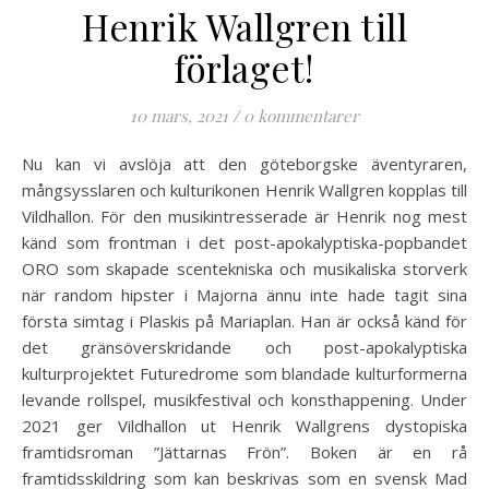
Henrik Wallgren till
förlaget!
10 mars, 2021
/
0 kommentarer
Nu kan vi avslöja att den göteborgske äventyraren,
mångsysslaren och kulturikonen Henrik Wallgren kopplas till
Vildhallon. För den musikintresserade är Henrik nog mest
känd som frontman i det post-apokalyptiska-popbandet
ORO som skapade scentekniska och musikaliska storverk
när random hipster i Majorna ännu inte hade tagit sina
första simtag i Plaskis på Mariaplan. Han är också känd för
det gränsöverskridande och post-apokalyptiska
kulturprojektet Futuredrome som blandade kulturformerna
levande rollspel, musikfestival och konsthappening. Under
2021 ger Vildhallon ut Henrik Wallgrens dystopiska
framtidsroman ”Jättarnas Frön”. Boken är en rå
framtidsskildring som kan beskrivas som en svensk Mad