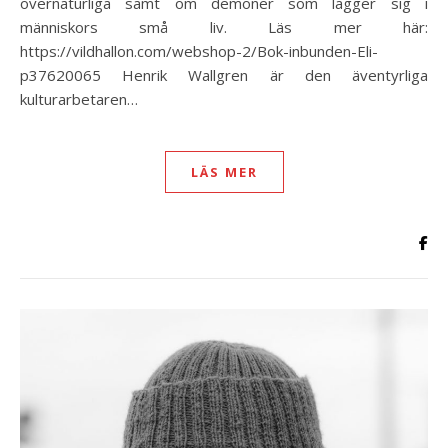
övernaturliga samt om demoner som lägger sig i
människors små liv. Läs mer här:
https://vildhallon.com/webshop-2/Bok-inbunden-Eli-
p37620065 Henrik Wallgren är den äventyrliga
kulturarbetaren…
LÄS MER