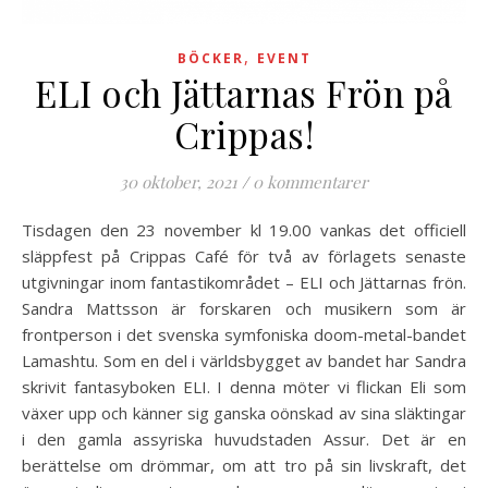
,
BÖCKER
EVENT
ELI och Jättarnas Frön på
Crippas!
30 oktober, 2021
/
0 kommentarer
Tisdagen den 23 november kl 19.00 vankas det officiell
släppfest på Crippas Café för två av förlagets senaste
utgivningar inom fantastikområdet – ELI och Jättarnas frön.
Sandra Mattsson är forskaren och musikern som är
frontperson i det svenska symfoniska doom-metal-bandet
Lamashtu. Som en del i världsbygget av bandet har Sandra
skrivit fantasyboken ELI. I denna möter vi flickan Eli som
växer upp och känner sig ganska oönskad av sina släktingar
i den gamla assyriska huvudstaden Assur. Det är en
berättelse om drömmar, om att tro på sin livskraft, det