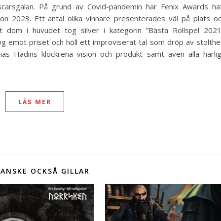
Oscarsgalan. På grund av Covid-pandemin har Fenix Awards ha
n 2023. Ett antal olika vinnare presenterades väl på plats o
t dom i huvudet tog silver i kategorin ”Bästa Rollspel 2021
tog emot priset och höll ett improviserat tal som dröp av stolthe
bias Hadins klockrena vision och produkt samt även alla härli
LÄS MER
ANSKE OCKSÅ GILLAR