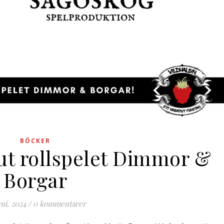
BÖCKER
 ut rollspelet Dimmor &
Borgar
uni, 2024
/
0 kommentarer