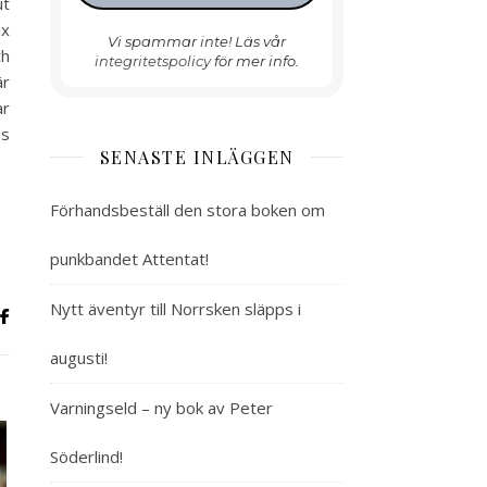
ut
ix
Vi spammar inte! Läs vår
ch
integritetspolicy
för mer info.
är
ar
ns
SENASTE INLÄGGEN
Förhandsbeställ den stora boken om
punkbandet Attentat!
Nytt äventyr till Norrsken släpps i
augusti!
Varningseld – ny bok av Peter
Söderlind!