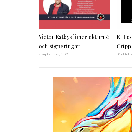
Victor Estbys limerickturné
ELI o
och signeringar
Cripp
8 september, 2022
30 oktobe