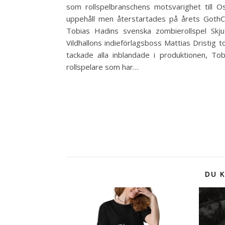
som rollspelbranschens motsvarighet till 
uppehåll men återstartades på årets GothCo
Tobias Hadins svenska zombierollspel Skju
Vildhallons indieförlagsboss Mattias Dristig 
tackade alla inblandade i produktionen, To
rollspelare som har…
DU K