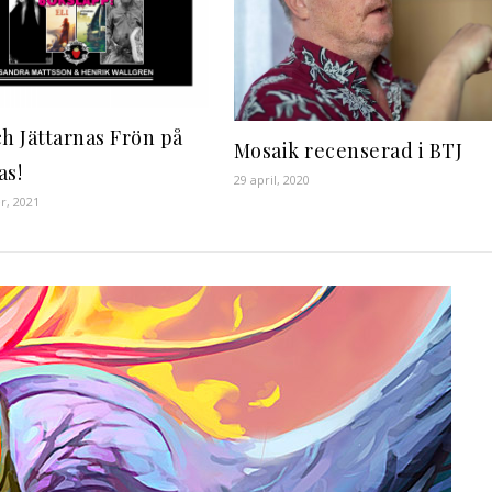
ch Jättarnas Frön på
Mosaik recenserad i BTJ
as!
29 april, 2020
r, 2021