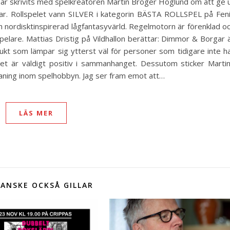
 har skrivits med spelkreatören Martin Broger Höglund om att ge 
r. Rollspelet vann SILVER i kategorin BÄSTA ROLLSPEL på Fen
 nordisk­tinspirerad lågfantasyvärld. Regelmotorn är förenklad o
pelare. Mattias Dristig på Vildhallon berättar: Dimmor & Borgar 
dukt som lämpar sig ytterst väl för personer som tidigare inte h
het är väldigt positiv i sammanhanget. Dessutom sticker Marti
n aning inom spelhobbyn. Jag ser fram emot att…
LÄS MER
ANSKE OCKSÅ GILLAR