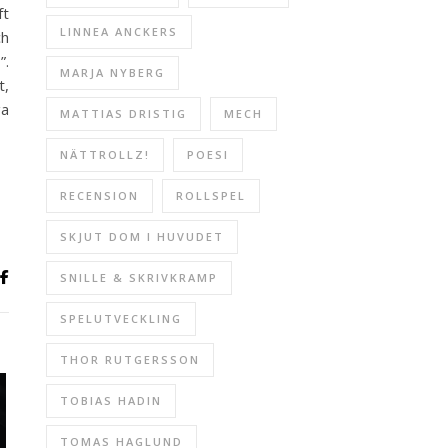
ft
LINNEA ANCKERS
ch
”.
MARJA NYBERG
t,
ga
MATTIAS DRISTIG
MECH
NÄTTROLLZ!
POESI
RECENSION
ROLLSPEL
SKJUT DOM I HUVUDET
SNILLE & SKRIVKRAMP
SPELUTVECKLING
THOR RUTGERSSON
TOBIAS HADIN
TOMAS HAGLUND