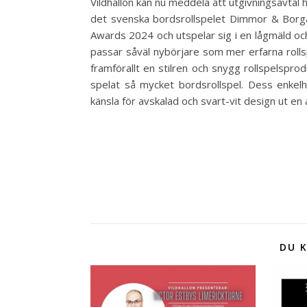
Vildhallon kan nu meddela att utgivningsavtal
det svenska bordsrollspelet Dimmor & Borga
Awards 2024 och utspelar sig i en lågmäld och
passar såväl nybörjare som mer erfarna rolls
framförallt en stilren och snygg rollspelspro
spelat så mycket bordsrollspel. Dess enkel
känsla för avskalad och svart-vit design ut e
DU K