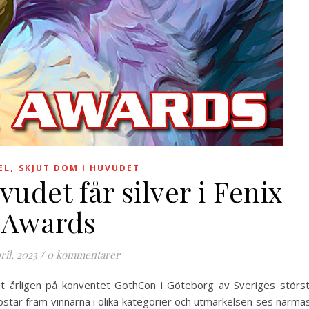
,
EL
SKJUT DOM I HUVUDET
udet får silver i Fenix
Awards
ril, 2023
/
0 kommentarer
t årligen på konventet GothCon i Göteborg av Sveriges störs
röstar fram vinnarna i olika kategorier och utmärkelsen ses närma