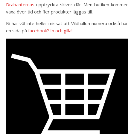
Drabanternas
upptryckta skivor där. Men butiken kommer
växa över tid och fler produkter läggas till.
Ni har väl inte heller missat att Vildhallon numera också har
en sida på
facebook? In och gilla!