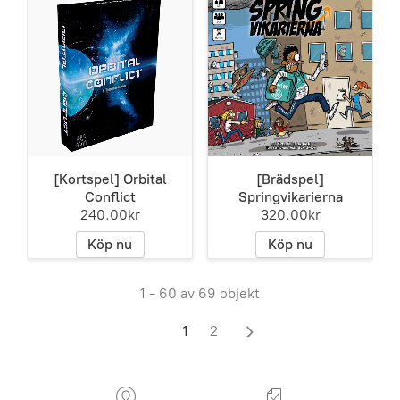
[Kortspel] Orbital
[Brädspel]
Conflict
Springvikarierna
240.00kr
320.00kr
Köp nu
Köp nu
1 - 60 av 69 objekt
1
2