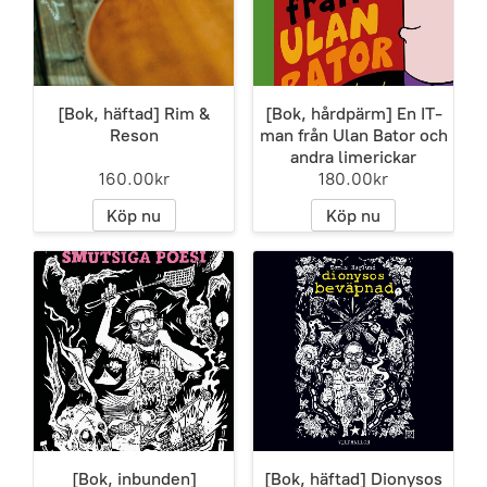
[Bok, häftad] Rim &
[Bok, hårdpärm] En IT-
Reson
man från Ulan Bator och
andra limerickar
160.00kr
180.00kr
Köp nu
Köp nu
[Bok, inbunden]
[Bok, häftad] Dionysos