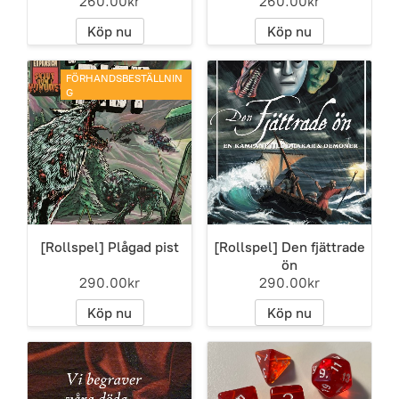
260.00kr
260.00kr
Köp nu
Köp nu
FÖRHANDSBESTÄLLNIN
G
[Rollspel] Plågad pist
[Rollspel] Den fjättrade
ön
290.00kr
290.00kr
Köp nu
Köp nu