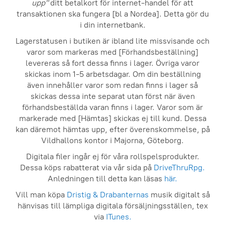
upp"
ditt betalkort för internet-handel för att
transaktionen ska fungera [bl a Nordea]. Detta gör du
i din internetbank.
Lagerstatusen i butiken är ibland lite missvisande och
varor som markeras med [Förhandsbeställning]
levereras så fort dessa finns i lager. Övriga varor
skickas inom 1-5 arbetsdagar. Om din beställning
även innehåller varor som redan finns i lager så
skickas dessa inte separat utan först när även
förhandsbeställda varan finns i lager. Varor som är
markerade med [Hämtas] skickas ej till kund. Dessa
kan däremot hämtas upp, efter överenskommelse, på
Vildhallons kontor i Majorna, Göteborg.
Digitala filer ingår ej för våra rollspelsprodukter.
Dessa köps rabatterat via vår sida på
DriveThruRpg.
Anledningen till detta kan läsas
här.
Vill man köpa
Dristig & Drabanternas
musik digitalt så
hänvisas till lämpliga digitala försäljningsställen, tex
via
ITunes.