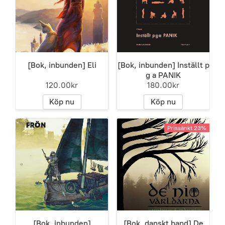
[Bok, inbunden] Eli
[Bok, inbunden] Inställt p
g a PANIK
120.00kr
180.00kr
Köp nu
Köp nu
Prissänkt 23%
[Bok, inbunden]
[Bok, danskt band] De