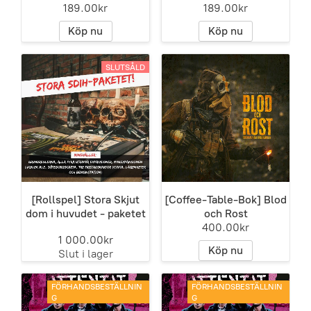
189.00kr
189.00kr
Köp nu
Köp nu
SLUTSÅLD
[Rollspel] Stora Skjut
[Coffee-Table-Bok] Blod
dom i huvudet - paketet
och Rost
400.00kr
1 000.00kr
Köp nu
Slut i lager
FÖRHANDSBESTÄLLNIN
FÖRHANDSBESTÄLLNIN
G
G